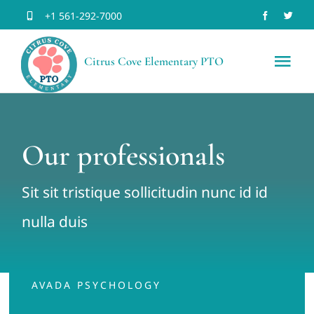
Skip
+1 561-292-7000
to
Citrus Cove Elementary PTO
content
Tog
Nav
Home
Our professionals
Volun
Sit sit tristique sollicitudin nunc id id
Join 
nulla duis
Schoo
AVADA PSYCHOLOGY
Event